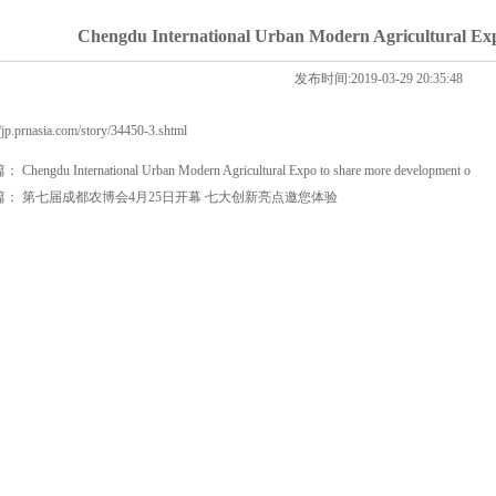
Chengdu International Urban Modern Agricult
发布时间:2019-03-29 20:35:48
//jp.prnasia.com/story/34450-3.shtml
篇：
Chengdu International Urban Modern Agricultural Expo to share more development o
篇：
第七届成都农博会4月25日开幕 七大创新亮点邀您体验